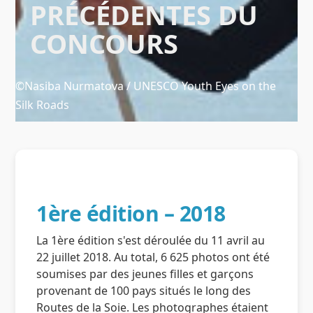
PRÉCÉDENTES DU
فارسی
русский
中文
Español
Comité de sélection 2018
Thèmes 2e édition
Lauréats 2021
CONCOURS
Korean
Thèmes 1ère édition
Lauréats 2019-2020
Lauréats 2018
©Nasiba Nurmatova / UNESCO Youth Eyes on the
Silk Roads
Supported by
1ère édition – 2018
Se connecter
La 1ère édition s'est déroulée du 11 avril au
User
22 juillet 2018. Au total, 6 625 photos ont été
account
soumises par des jeunes filles et garçons
menu
provenant de 100 pays situés le long des
Routes de la Soie. Les photographes étaient