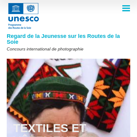
Aller
au
contenu
ACCUEIL
principal
Main
À PROPOS
navigation
Concours 2026
Regard de la Jeunesse sur les Routes de la
COMITÉ DE SÉLECTION
Soie
Comité de sélection 2026
Qui sommes-nous ?
THÈMES
Concours international de photographie
Comité de sélection 2025
Thème 8e édition
Règles
GALERIE
Comité de sélection 2024
Foire aux questions
Thème 7e édition
Albums photos
LAURÉATS 2025
Les Routes de la Soie en un coup d'œil
Comité de sélection 2023
Galerie d'inspiration
Thème 6e édition
Éditions précédentes du concours
Comité de sélection 2022
Thème 5e édition
Lauréats 2024
PARTICIPER
Comité de sélection 2021
Thèmes 4e édition
Lauréats 2023
Comité de sélection 2019
Thèmes 3e édition
Lauréats 2022
English
Français
العربية
Comité de sélection 2018
Thèmes 2e édition
Lauréats 2021
русский
中文
Español
فارسی
TEXTILES ET
Korean
Thèmes 1ère édition
Lauréats 2019-2020
Lauréats 2018