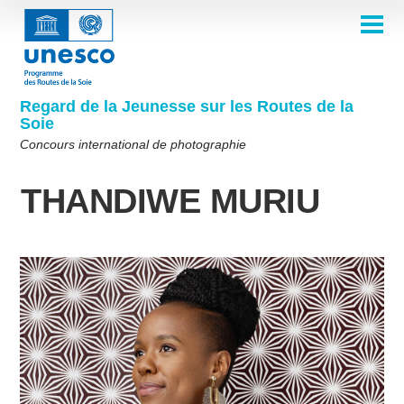
Aller
au
contenu
ACCUEIL
principal
Main
À PROPOS
navigation
Concours 2026
Regard de la Jeunesse sur les Routes de la
COMITÉ DE SÉLECTION
Soie
Comité de sélection 2026
Qui sommes-nous ?
THÈMES
Concours international de photographie
Comité de sélection 2025
Thème 8e édition
Règles
GALERIE
THANDIWE MURIU
Comité de sélection 2024
Foire aux questions
Thème 7e édition
Albums photos
LAURÉATS 2025
Les Routes de la Soie en un coup d'œil
Comité de sélection 2023
Galerie d'inspiration
Thème 6e édition
Éditions précédentes du concours
Comité de sélection 2022
Thème 5e édition
Lauréats 2024
PARTICIPER
Comité de sélection 2021
Thèmes 4e édition
Lauréats 2023
Comité de sélection 2019
Thèmes 3e édition
Lauréats 2022
English
Français
العربية
Comité de sélection 2018
Thèmes 2e édition
Lauréats 2021
русский
中文
Español
فارسی
Korean
Thèmes 1ère édition
Lauréats 2019-2020
Lauréats 2018