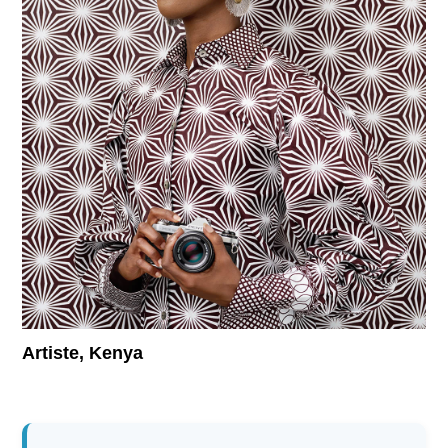
Supported by
Se connecter
User
account
menu
Artiste, Kenya