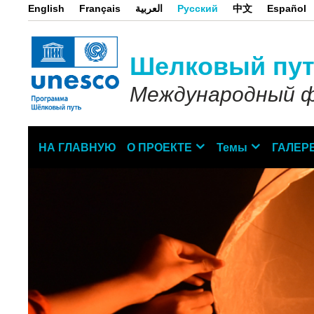
Перейти
English
Français
العربية
Русский
中文
Español
к
основному
содержанию
Шелковый пут
Международный ф
НА ГЛАВНУЮ
О ПРОЕКТЕ
Темы
ГАЛЕР
Main
navigation