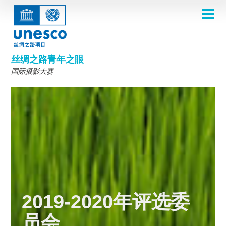
跳
转
到
主页
主
Main
要
关于
内
navigation
容
2026年摄影比赛
丝绸之路青年之眼
评选委员会
国际摄影大赛
2026 Selection Committee
关于我们
主题
2024年评选委员会
Theme 8th Edition
参赛规则
画廊
2023年评选委员会
Theme 7th Edition
常见问题
比赛影集
2025年获奖者
2022年评选委员会
灵感之源照片展
2024大赛主题
丝绸之路一览
2021年评选委员会
第五届比赛主题
2024获奖者
往届比赛
参赛入口
2019-2020年评选委员会
第四届比赛主题
2023获奖者
2018年评选委员会
第三届比赛主题
2022获奖作品
English
Français
العربية
第二届比赛主题
2021获奖作品
русский
中文
Español
فارسی
2019-2020年评选委
Korean
2019-2020获奖作品
第一届比赛主题
员会
2018获奖作品