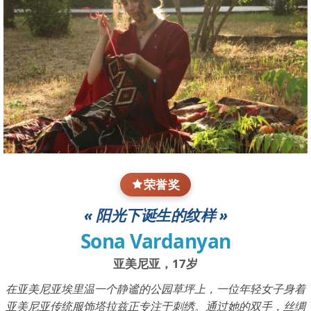
荣誉奖
« 阳光下诞生的纹样 »
Sona Vardanyan
亚美尼亚，17岁
在亚美尼亚埃里温一个静谧的公园草坪上，一位年轻女子身着
亚美尼亚传统服饰塔拉兹正专注于刺绣。通过她的双手，丝绸