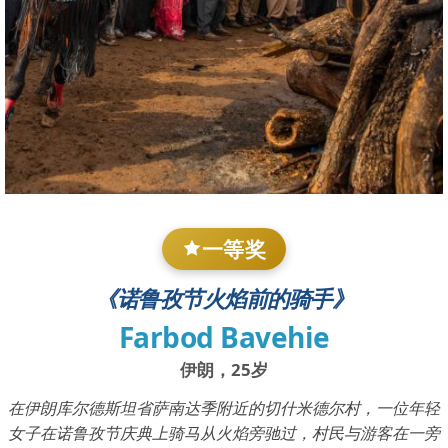
一等奖
《诺鲁孜节火焰前的骑手》
Farbod Bavehie
伊朗，25岁
在伊朗库尔德斯坦省萨南达季附近的切什米德尔村，一位年轻
女子在诺鲁孜节庆典上骑马从火焰旁驰过，村民与游客在一旁