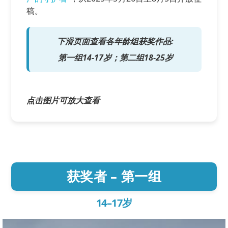
稿。
Supported by
下滑页面查看各年龄组获奖作品:
第一组14-17岁；第二组18-25岁
点击图片可放大查看
登录
User
account
menu
获奖者 – 第一组
14–17岁