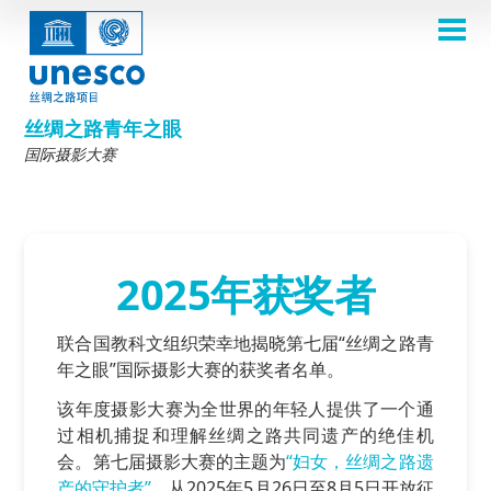
跳
转
到
主页
主
Main
要
关于
内
navigation
容
2026年摄影比赛
丝绸之路青年之眼
评选委员会
国际摄影大赛
2026 Selection Committee
关于我们
主题
2024年评选委员会
Theme 8th Edition
参赛规则
画廊
2023年评选委员会
Theme 7th Edition
常见问题
比赛影集
2025年获奖者
2022年评选委员会
灵感之源照片展
2024大赛主题
丝绸之路一览
2025年获奖者
2021年评选委员会
第五届比赛主题
2024获奖者
往届比赛
参赛入口
联合国教科文组织荣幸地揭晓第七届“丝绸之路青
2019-2020年评选委员会
第四届比赛主题
2023获奖者
年之眼”国际摄影大赛的获奖者名单。
2018年评选委员会
第三届比赛主题
2022获奖作品
English
Français
العربية
该年度摄影大赛为全世界的年轻人提供了一个通
第二届比赛主题
2021获奖作品
русский
中文
Español
فارسی
过相机捕捉和理解丝绸之路共同遗产的绝佳机
Korean
2019-2020获奖作品
第一届比赛主题
会。第七届摄影大赛的主题为
“妇女，丝绸之路遗
产的守护者”
，从2025年5月26日至8月5日开放征
2018获奖作品