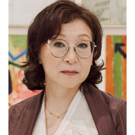
Supported by
登录
User
account
menu