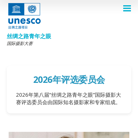
跳
转
到
主页
主
Main
要
关于
内
navigation
容
2026年摄影比赛
丝绸之路青年之眼
评选委员会
国际摄影大赛
2026 Selection Committee
关于我们
主题
2024年评选委员会
Theme 8th Edition
参赛规则
画廊
2023年评选委员会
Theme 7th Edition
常见问题
比赛影集
2025年获奖者
2026年评选委员会
2022年评选委员会
灵感之源照片展
2024大赛主题
丝绸之路一览
2021年评选委员会
第五届比赛主题
2024获奖者
往届比赛
参赛入口
2026年第八届“丝绸之路青年之眼”国际摄影大
2019-2020年评选委员会
第四届比赛主题
2023获奖者
赛评选委员会由国际知名摄影家和专家组成。
2018年评选委员会
第三届比赛主题
2022获奖作品
English
Français
العربية
第二届比赛主题
2021获奖作品
русский
中文
Español
فارسی
Korean
2019-2020获奖作品
第一届比赛主题
2018获奖作品