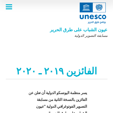
Skip
to
main
الصفحة الرئيسية
content
Main
عن المسابقة
navigation
المسابقة 2025
عيون الشباب على طرق الحرير
معرض الصور
مسابقة التصوير الدولية
معرض الصور
من نحن ؟ بعض المعلومات عنا
الفائزين ــ 2021
ضوابط المسابقة
شارك بالمسابقة
الفائزين ٢٠١٩ ـ ٢٠٢٠
أسئلة شائعة
معرض صور الفائزين ۲۰۱۸
نظرة عن طرق الحرير
English
Français
عربى
الفائزين
٢٠١٩
ـ
٢٠٢٠
الاصدارات السابقة لمسابقة التصوير الدولية
Español
中文
русский
فارسی
Korean
يسر منظمة اليونسكو الدولية أن تعلن عن
الفائزين بالنسخة الثانية من مسابقة
التصوير الفوتوغرافي الدولية "عيون
مدعوم من