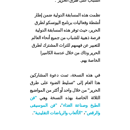
الشباب على طرق الحرير".
نظمت هذه المسابقة الدولية ضمن إطار
أنشطة وفعاليات برنامج اليونسكو لطرق
الحرير، حيث توفر هذه المسابقة الدولية
Log in
فرصة ذهبية للشباب من جميع أنحاء العالم
User
للتعبير عن فهمهم للتراث المشترك لطرق
account
الحرير وذاك من خلال عدسة الكاميرا
menu
الخاصة بهم.
في هذه النسخة، تمت دعوة المشاركين
هذا العام إلى "تسليط الضوء على طرق
الحرير" من خلال واحد أو أكثر من المواضيع
الثلاثة الخاصة بهذه النسخة وهي
"فن
الطبخ وصناعة الغذاء"
،
"فن الموسيقى
والرقص"
،
"الألعاب والرياضات التقليدية"
.