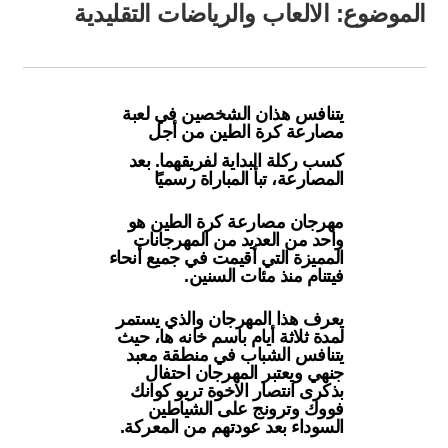
الموضوع: الالعاب والرياضات التقليدية
يتنافس هذان الشخصين في لعبة
مصارعة كرة الطين من أجل
كسب ركلة البداية لفريقهما. بعد
المصارعة، تبأ المباراة رسميًا
مهرجان مصارعة كرة الطين هو
واحد من العديد من المهرجانات
المميزة التي أقيمت في جميع أنحاء
فيتنام منذ مئات السنين.
يعرف هذا المهرجان والذي يستمر
لمدة ثلاثة أيام باسم خانه ها، حيث
يتنافس الشباب في منطقة معبد
جنهي ويعتبر المهرجان احتفال
بذكرى انتصار الاخوة تريو كوانك
فووك وترونج على الشياطين
السوداء بعد عودتهم من المعركة.