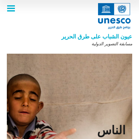
Skip
to
main
الصفحة الرئيسية
content
Main
عن المسابقة
navigation
المسابقة 2025
عيون الشباب على طرق الحرير
معرض الصور
مسابقة التصوير الدولية
معرض الصور
من نحن ؟ بعض المعلومات عنا
الفائزين ــ 2021
ضوابط المسابقة
شارك بالمسابقة
الفائزين ٢٠١٩ ـ ٢٠٢٠
أسئلة شائعة
معرض صور الفائزين ۲۰۱۸
نظرة عن طرق الحرير
English
Français
عربى
الاصدارات السابقة لمسابقة التصوير الدولية
Español
中文
русский
فارسی
Korean
الناس
مدعوم من